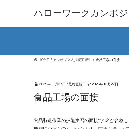
コ
ナ
ン
ビ
ハローワークカンボジ
テ
ゲ
ン
ー
ツ
シ
へ
ョ
ス
ン
キ
に
ッ
移
HOME
カンボジア人技能実習生
食品工場の面接
プ
動
2025年10月27日
/ 最終更新日時 :
2025年10月27日
食品工場の面接
食品製造作業の技能実習の面接で5名が合格し